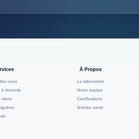
rvices
À Propos
ndez-vous
Le laboratoire
 à domicile
Notre équipe
 devis
Certifications
nguines
Articles santé
nté