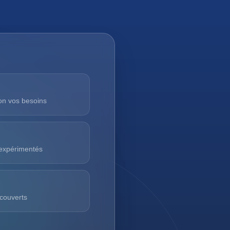
on vos besoins
 expérimentés
 couverts