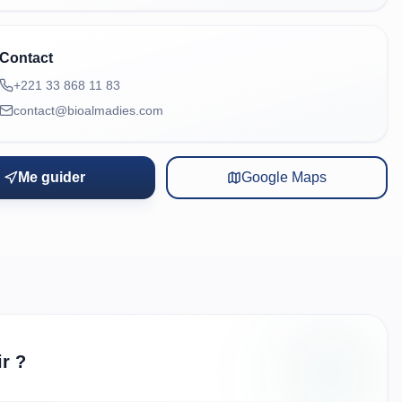
Contact
+221 33 868 11 83
contact@bioalmadies.com
Me guider
Google Maps
r ?